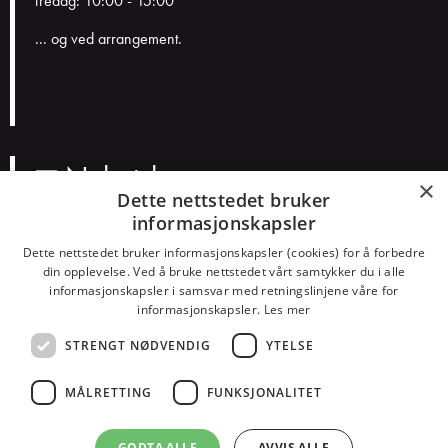
fredag: 10:00 - 15:00
... og ved arrangement.
Nyhetsbrev
×
Dette nettstedet bruker
informasjonskapsler
N
a
Dette nettstedet bruker informasjonskapsler (cookies) for å forbedre
v
E
din opplevelse. Ved å bruke nettstedet vårt samtykker du i alle
n
informasjonskapsler i samsvar med retningslinjene våre for
p
informasjonskapsler.
Les mer
o
Smakspreferanser?
s
STRENGT NØDVENDIG
YTELSE
Konserter
Teater
Humor
Barn
Dans
Alt
t
MÅLRETTING
FUNKSJONALITET
GODTA ALLE
AVVIS ALLE