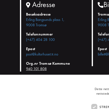
Adresse
Bi
Besøksadresse
Troms
Erling Bangsunds plass 1,
Erling 
9008 Tromsø
9008 T
Telefonnummer
Telef
(+47) 404 28 100
(+47) 
Epost
Epost
post@kulturhuset.tr.no
billett@
Org.nr Tromsø Kommune
940 101 808
© KulturHuset Tromsø -
Personvern
-
Kjøpsvilkår
-
Endre cookie-
Dette net
nettsted
STRE