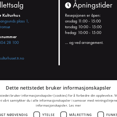
llettsalg
Åpningstider
ø Kulturhus
Resepsjonen er åpen:
Bangsunds plass 1,
onsdag 11:00 - 15:00
romsø
torsdag 10:00 - 15:00
fredag: 10:00 - 15:00
onnummer
404 28 100
... og ved arrangement.
kulturhuset.tr.no
Dette nettstedet bruker informasjonskapsler
samtykket
tstedet bruker informasjonskapsler (cookies) for å forbedre din opplevelse. V
et vårt samtykker du i alle informasjonskapsler i samsvar med retningslinjene
informasjonskapsler.
Les mer
NGT NØDVENDIG
YTELSE
MÅLRETTING
FUNK