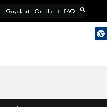
g
Gavekort
Om Huset
FAQ
Vis