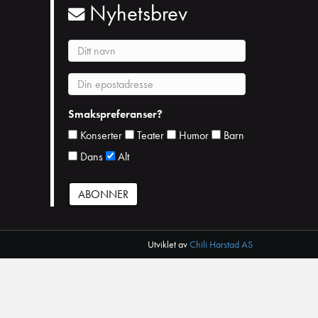
Nyhetsbrev
N
a
v
E
n
p
o
Smakspreferanser?
s
Konserter
Teater
Humor
Barn
t
Dans
Alt
Utviklet av
Chili Harstad AS