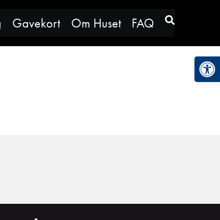
g
Gavekort
Om Huset
FAQ
Vis