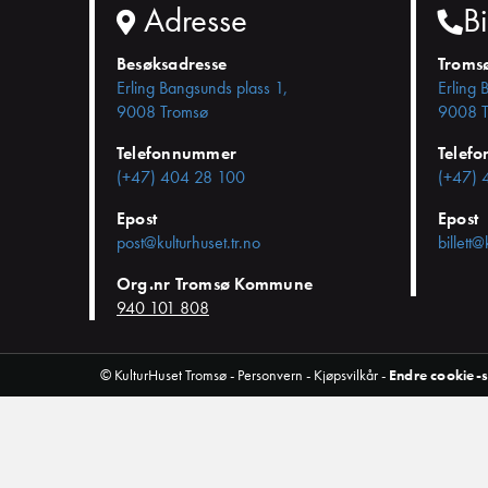
Adresse
Bi
Besøksadresse
Troms
Erling Bangsunds plass 1,
Erling 
9008 Tromsø
9008 T
Telefonnummer
Telef
(+47) 404 28 100
(+47) 
Epost
Epost
post@kulturhuset.tr.no
billett@
Org.nr Tromsø Kommune
940 101 808
© KulturHuset Tromsø -
Personvern
-
Kjøpsvilkår
-
Endre cookie-