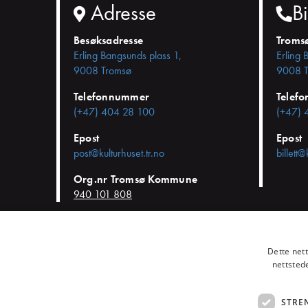
Adresse
Bi
Besøksadresse
Troms
Erling Bangsunds plass 1,
Erling 
9008 Tromsø
9008 T
Telefonnummer
Telef
(+47) 404 28 100
(+47) 
Epost
Epost
post@kulturhuset.tr.no
billett@
Org.nr Tromsø Kommune
940 101 808
© KulturHuset Tromsø -
Personvern
-
Kjøpsvilkår
-
Endre cookie-
Dette net
nettsted
STRE