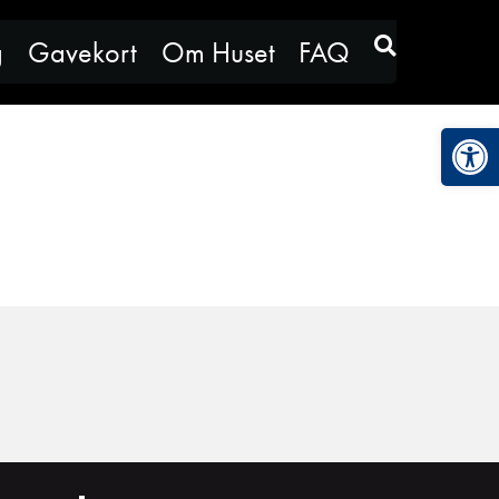
g
Gavekort
Om Huset
FAQ
Vis