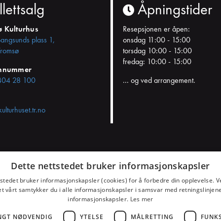
llettsalg
Åpningstider
ø Kulturhus
Resepsjonen er åpen:
Bangsunds plass 1,
onsdag 11:00 - 15:00
romsø
torsdag 10:00 - 15:00
fredag: 10:00 - 15:00
onnummer
404 28 100
... og ved arrangement.
kulturhuset.tr.no
Dette nettstedet bruker informasjonskapsler
samtykket
tstedet bruker informasjonskapsler (cookies) for å forbedre din opplevelse. V
et vårt samtykker du i alle informasjonskapsler i samsvar med retningslinjene
informasjonskapsler.
Les mer
NGT NØDVENDIG
YTELSE
MÅLRETTING
FUNK