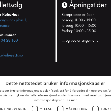
llettsalg
Åpningstider
ø Kulturhus
Resepsjonen er åpen:
Bangsunds plass 1,
onsdag 11:00 - 15:00
romsø
torsdag 10:00 - 15:00
fredag: 10:00 - 15:00
onnummer
404 28 100
... og ved arrangement.
kulturhuset.tr.no
Dette nettstedet bruker informasjonskapsler
samtykket
tstedet bruker informasjonskapsler (cookies) for å forbedre din opplevelse. V
et vårt samtykker du i alle informasjonskapsler i samsvar med retningslinjene
informasjonskapsler.
Les mer
NGT NØDVENDIG
YTELSE
MÅLRETTING
FUNK