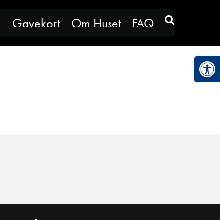
g
Gavekort
Om Huset
FAQ
Vis