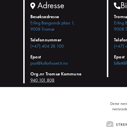
Adresse
Bi
Besøksadresse
Troms
Erling Bangsunds plass 1,
Erling 
9008 Tromsø
9008 T
Telefonnummer
Telef
(+47) 404 28 100
(+47) 
Epost
Epost
post@kulturhuset.tr.no
billett@
Org.nr Tromsø Kommune
940 101 808
© KulturHuset Tromsø -
Personvern
-
Kjøpsvilkår
-
Endre cookie-
Dette net
nettsted
STRE