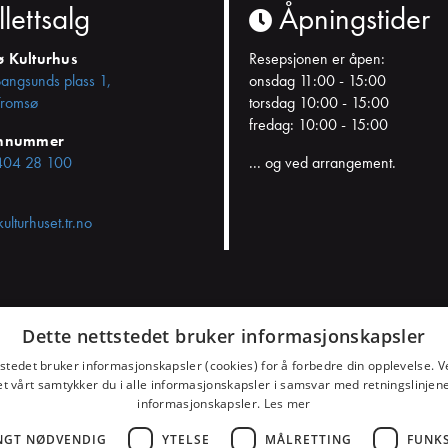
llettsalg
Åpningstider
ø Kulturhus
Resepsjonen er åpen:
Bangsunds plass 1,
onsdag 11:00 - 15:00
romsø
torsdag 10:00 - 15:00
fredag: 10:00 - 15:00
onnummer
404 28 100
... og ved arrangement.
kulturhuset.tr.no
Dette nettstedet bruker informasjonskapsler
samtykket
tstedet bruker informasjonskapsler (cookies) for å forbedre din opplevelse. V
et vårt samtykker du i alle informasjonskapsler i samsvar med retningslinjene
informasjonskapsler.
Les mer
NGT NØDVENDIG
YTELSE
MÅLRETTING
FUNK