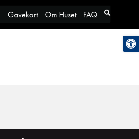
g
Gavekort
Om Huset
FAQ
Vis