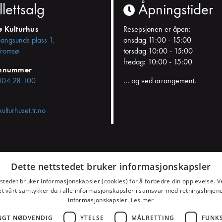
llettsalg
Åpningstider
ø Kulturhus
Resepsjonen er åpen:
Bangsunds plass 1,
onsdag 11:00 - 15:00
romsø
torsdag 10:00 - 15:00
fredag: 10:00 - 15:00
onnummer
404 28 100
... og ved arrangement.
kulturhuset.tr.no
Dette nettstedet bruker informasjonskapsler
samtykket
tstedet bruker informasjonskapsler (cookies) for å forbedre din opplevelse. V
et vårt samtykker du i alle informasjonskapsler i samsvar med retningslinjene
informasjonskapsler.
Les mer
NGT NØDVENDIG
YTELSE
MÅLRETTING
FUNK