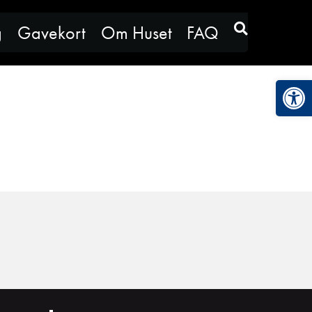
g
Gavekort
Om Huset
FAQ
Vis