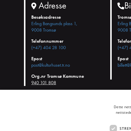
Adresse
Bi
Besøksadresse
Troms
Erling Bangsunds plass 1,
Erling 
9008 Tromsø
9008 T
Telefonnummer
Telef
(+47) 404 28 100
(+47) 
Epost
Epost
post@kulturhuset.tr.no
billett@
Org.nr Tromsø Kommune
940 101 808
© KulturHuset Tromsø -
Personvern
-
Kjøpsvilkår
-
Endre cookie-
Dette net
nettsted
STRE