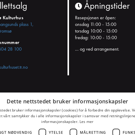
llettsalg
Åpningstider
ø Kulturhus
Resepsjonen er åpen:
Bangsunds plass 1,
onsdag 11:00 - 15:00
romsø
torsdag 10:00 - 15:00
fredag: 10:00 - 15:00
onnummer
404 28 100
... og ved arrangement.
kulturhuset.tr.no
Dette nettstedet bruker informasjonskapsler
samtykket
tstedet bruker informasjonskapsler (cookies) for å forbedre din opplevelse. V
et vårt samtykker du i alle informasjonskapsler i samsvar med retningslinjene
informasjonskapsler.
Les mer
NGT NØDVENDIG
YTELSE
MÅLRETTING
FUNK