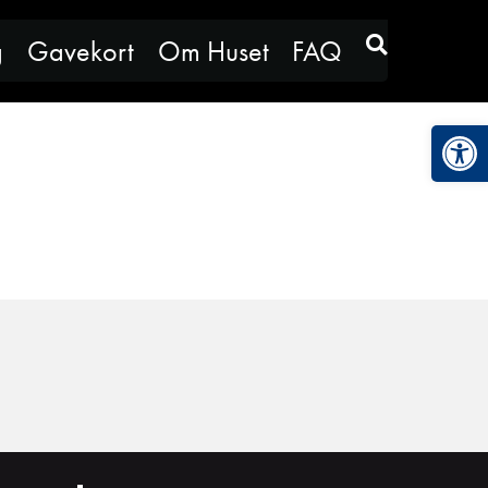
g
Gavekort
Om Huset
FAQ
Vis