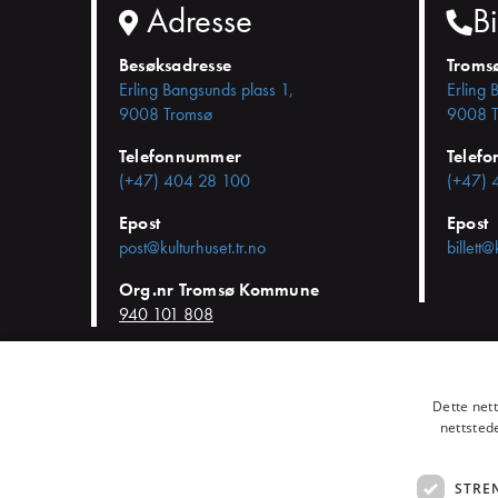
Adresse
Bi
Besøksadresse
Troms
Erling Bangsunds plass 1,
Erling 
9008 Tromsø
9008 T
Telefonnummer
Telef
(+47) 404 28 100
(+47) 
Epost
Epost
post@kulturhuset.tr.no
billett@
Org.nr Tromsø Kommune
940 101 808
© KulturHuset Tromsø -
Personvern
-
Kjøpsvilkår
-
Endre cookie-
Dette net
nettsted
STRE