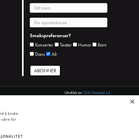
N
a
v
E
n
p
o
Smakspreferanser?
s
Konserter
Teater
Humor
Barn
t
Dans
Alt
Utviklet av
Chili Harstad AS
×
ed å bruke
 våre for
SJONALITET