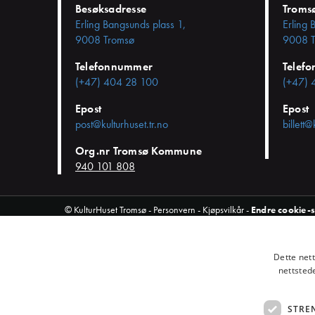
Besøksadresse
Troms
Erling Bangsunds plass 1,
Erling 
9008 Tromsø
9008 T
Telefonnummer
Telef
(+47) 404 28 100
(+47) 
Epost
Epost
post@kulturhuset.tr.no
billett@
Org.nr Tromsø Kommune
940 101 808
© KulturHuset Tromsø -
Personvern
-
Kjøpsvilkår
-
Endre cookie-
Dette net
nettsted
STRE