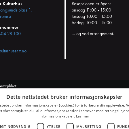
ø Kulturhus
Resepsjonen er åpen:
Bangsunds plass 1,
onsdag 11:00 - 15:00
romsø
torsdag 10:00 - 15:00
fredag: 10:00 - 15:00
onnummer
404 28 100
... og ved arrangement.
kulturhuset.tr.no
samtykket
Dette nettstedet bruker informasjonskapsler
tstedet bruker informasjonskapsler (cookies) for å forbedre din opplevelse. V
et vårt samtykker du i alle informasjonskapsler i samsvar med retningslinjene
informasjonskapsler.
Les mer
NGT NØDVENDIG
YTELSE
MÅLRETTING
FUNK