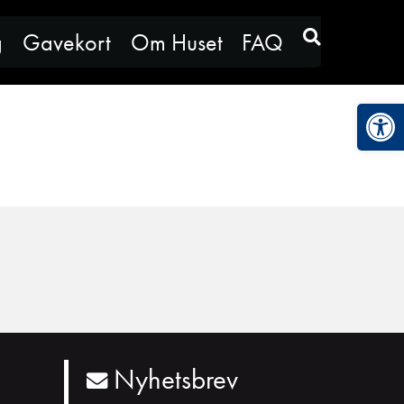
g
Gavekort
Om Huset
FAQ
Vis
Nyhetsbrev