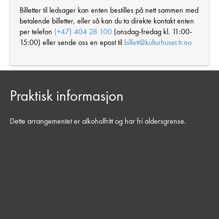
Billetter til ledsager kan enten bestilles på nett sammen med
betalende billetter, eller så kan du ta direkte kontakt enten
per telefon
(+47) 404 28 100
(onsdag-fredag kl. 11:00-
15:00) eller sende oss en epost til
billett@kulturhuset.tr.no
Praktisk informasjon
Dette arrangementet er alkoholfritt og har fri aldersgrense.