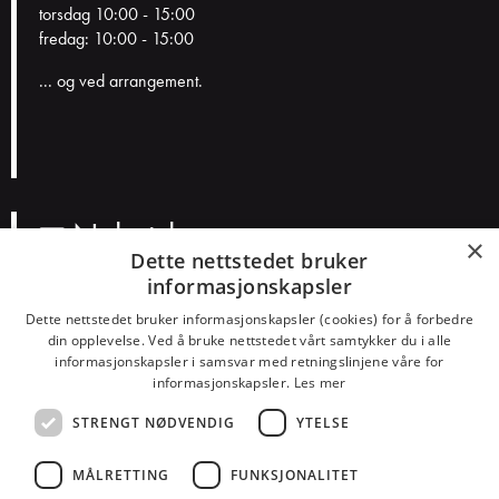
torsdag 10:00 - 15:00
fredag: 10:00 - 15:00
... og ved arrangement.
Nyhetsbrev
×
Dette nettstedet bruker
informasjonskapsler
N
a
Dette nettstedet bruker informasjonskapsler (cookies) for å forbedre
v
E
din opplevelse. Ved å bruke nettstedet vårt samtykker du i alle
n
informasjonskapsler i samsvar med retningslinjene våre for
p
informasjonskapsler.
Les mer
o
Smakspreferanser?
s
STRENGT NØDVENDIG
YTELSE
Konserter
Teater
Humor
Barn
Dans
Alt
t
MÅLRETTING
FUNKSJONALITET