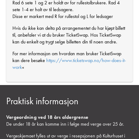
Rad 6 sete 1 og 2 er holdt av for rullestolbrukere. Rad 4
sete 1-4 er holt av til ledsagere.
Disse er markert med R for rullestol og L for ledsager
Hvis du ikke kan delta på arrangementet du har kjøpt billett
til, anbefaler vi at du bruker TicketSwap. Hos TicketSwap
kan du enkelt og trygt selge billetten din til noen andre.
For mer informasjon om hvordan man bruker TicketSwap
kan dere besøke
https://www.ticketswap.no/how-does-it-
work
«
Praktisk informasjon
Vergeordning ved 18 års aldergrense
De under 18 år kan komme inn i følge med verge over 25 år.
Vergeskjemaet fylles ut av verge i resepsjonen på Kulturhuset i