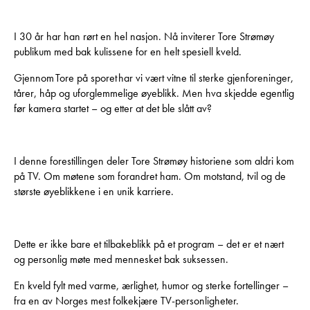
I 30 år har han rørt en hel nasjon. Nå inviterer Tore Strømøy
publikum med bak kulissene for en helt spesiell kveld.
Gjennom Tore på sporet har vi vært vitne til sterke gjenforeninger,
tårer, håp og uforglemmelige øyeblikk. Men hva skjedde egentlig
før kamera startet – og etter at det ble slått av?
I denne forestillingen deler Tore Strømøy historiene som aldri kom
på TV. Om møtene som forandret ham. Om motstand, tvil og de
største øyeblikkene i en unik karriere.
Dette er ikke bare et tilbakeblikk på et program – det er et nært
og personlig møte med mennesket bak suksessen.
En kveld fylt med varme, ærlighet, humor og sterke fortellinger –
fra en av Norges mest folkekjære TV-personligheter.