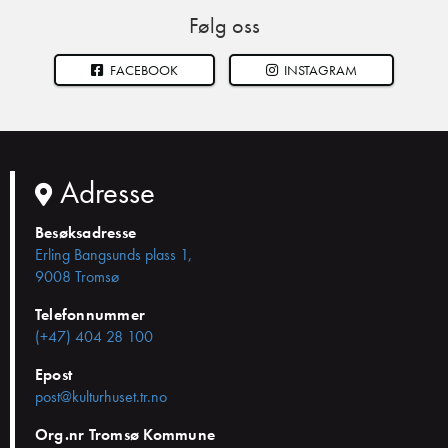
Følg oss
FACEBOOK
INSTAGRAM
Adresse
Besøksadresse
Erling Bangsunds plass 1,
9008 Tromsø
Telefonnummer
(+47) 404 28 100
Epost
post@kulturhuset.tr.no
Org.nr Tromsø Kommune