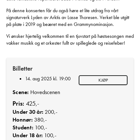
På denne konserten får du også høre et lite utdrag fra vårt
signaturverk Lyden av Arktis av Lasse Thoresen. Verket ble utgitt
på plate i 2019 og beæret med en Grammynominasjon.
Vi ønsker hjertelig velkommen til en tjuvstart på høstsesongen med
vakker musikk og et orkester fullt av spilleglede og reisefeber!
Billetter
14. aug 2025 kl. 19:00
KJØP
Scene:
Hovedscenen
Pris:
425,-
Under 30 år:
200,-
Honnør:
380,-
Student:
100,-
Under 18 år:
100,-