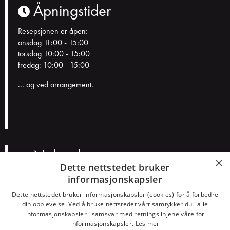
Åpningstider
Resepsjonen er åpen:
onsdag 11:00 - 15:00
torsdag 10:00 - 15:00
fredag: 10:00 - 15:00
... og ved arrangement.
Nyhetsbrev
×
Dette nettstedet bruker
informasjonskapsler
N
a
Dette nettstedet bruker informasjonskapsler (cookies) for å forbedre
v
E
din opplevelse. Ved å bruke nettstedet vårt samtykker du i alle
n
informasjonskapsler i samsvar med retningslinjene våre for
p
informasjonskapsler.
Les mer
o
Smakspreferanser?