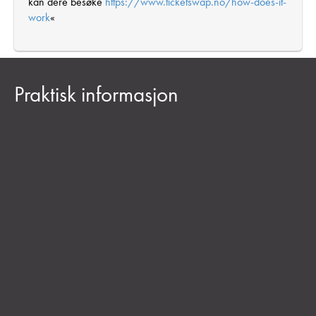
kan dere besøke
https://www.ticketswap.no/how-does-it-
work
«
Praktisk informasjon