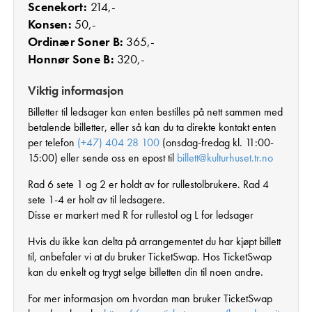
Scenekort:
214,-
Konsen:
50,-
Ordinær Soner B:
365,-
Honnør Sone B:
320,-
Viktig informasjon
Billetter til ledsager kan enten bestilles på nett sammen med
betalende billetter, eller så kan du ta direkte kontakt enten
per telefon
(+47) 404 28 100
(onsdag-fredag kl. 11:00-
15:00) eller sende oss en epost til
billett@kulturhuset.tr.no
Rad 6 sete 1 og 2 er holdt av for rullestolbrukere. Rad 4
sete 1-4 er holt av til ledsagere.
Disse er markert med R for rullestol og L for ledsager
Hvis du ikke kan delta på arrangementet du har kjøpt billett
til, anbefaler vi at du bruker TicketSwap. Hos TicketSwap
kan du enkelt og trygt selge billetten din til noen andre.
For mer informasjon om hvordan man bruker TicketSwap