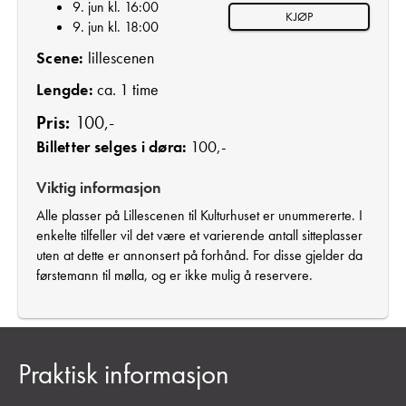
9. jun kl. 16:00
KJØP
9. jun kl. 18:00
Scene:
lillescenen
Lengde:
ca. 1 time
Pris:
100,-
Billetter selges i døra:
100,-
Viktig informasjon
Alle plasser på Lillescenen til Kulturhuset er unummererte. I
enkelte tilfeller vil det være et varierende antall sitteplasser
uten at dette er annonsert på forhånd. For disse gjelder da
førstemann til mølla, og er ikke mulig å reservere.
Praktisk informasjon