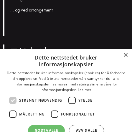
... og ved arrangement.
Nyhetsbrev
×
Dette nettstedet bruker
informasjonskapsler
N
a
Dette nettstedet bruker informasjonskapsler (cookies) for å forbedre
v
E
din opplevelse. Ved å bruke nettstedet vårt samtykker du i alle
n
informasjonskapsler i samsvar med retningslinjene våre for
p
informasjonskapsler.
Les mer
o
Smakspreferanser?
s
STRENGT NØDVENDIG
YTELSE
Konserter
Teater
Humor
Barn
Dans
Alt
t
MÅLRETTING
FUNKSJONALITET
GODTA ALLE
AVVIS ALLE