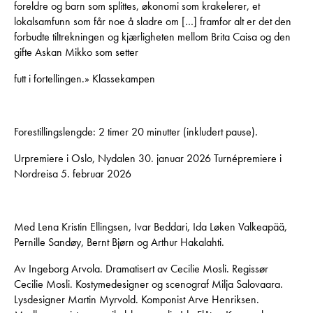
foreldre og barn som splittes, økonomi som krakelerer, et
lokalsamfunn som får noe å sladre om […] framfor alt er det den
forbudte tiltrekningen og kjærligheten mellom Brita Caisa og den
gifte Askan Mikko som setter
futt i fortellingen.» Klassekampen
Forestillingslengde: 2 timer 20 minutter (inkludert pause).
Urpremiere i Oslo, Nydalen 30. januar 2026 Turnépremiere i
Nordreisa 5. februar 2026
Med Lena Kristin Ellingsen, Ivar Beddari, Ida Løken Valkeapää,
Pernille Sandøy, Bernt Bjørn og Arthur Hakalahti.
Av Ingeborg Arvola. Dramatisert av Cecilie Mosli. Regissør
Cecilie Mosli. Kostymedesigner og scenograf Milja Salovaara.
Lysdesigner Martin Myrvold. Komponist Arve Henriksen.