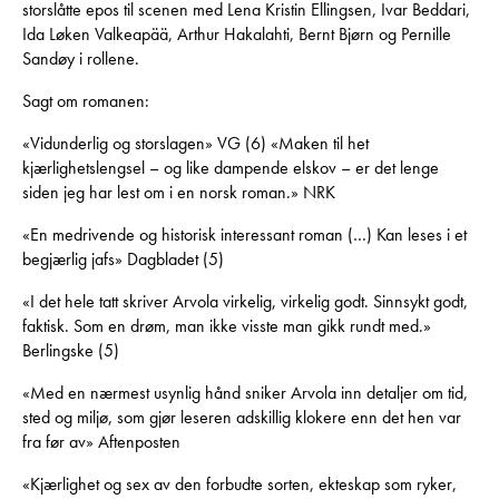
storslåtte epos til scenen med Lena Kristin Ellingsen, Ivar Beddari,
Ida Løken Valkeapää, Arthur Hakalahti, Bernt Bjørn og Pernille
Sandøy i rollene.
Sagt om romanen:
«Vidunderlig og storslagen» VG (6) «Maken til het
kjærlighetslengsel – og like dampende elskov – er det lenge
siden jeg har lest om i en norsk roman.» NRK
«En medrivende og historisk interessant roman (…) Kan leses i et
begjærlig jafs» Dagbladet (5)
«I det hele tatt skriver Arvola virkelig, virkelig godt. Sinnsykt godt,
faktisk. Som en drøm, man ikke visste man gikk rundt med.»
Berlingske (5)
«Med en nærmest usynlig hånd sniker Arvola inn detaljer om tid,
sted og miljø, som gjør leseren adskillig klokere enn det hen var
fra før av» Aftenposten
«Kjærlighet og sex av den forbudte sorten, ekteskap som ryker,