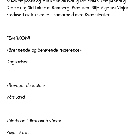
Medkomponist og musikalsk ansvarlig Ida Flåten Kampenhaug.
Dramaturg Siri Løkholm Ramberg. Produsent Silje Vigerust Vinjar.
Produsert av Riksteatret i samarbeid med Kvääniteatteri.
FEM(IKON)
«Brennende og berørende teaterepos»
Dagsavisen
«Bevegende teater»
Vårt Land
«Sterkt og tidløst om å våge»
Ruijan Kaiku