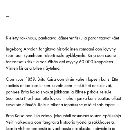
—
Kieletty rakkhaus, pauhaava jäämerenfisku ja paranttaavat käet
Ingeborg Arvolan fangitava historialinen romaani oon löytyny
suorhaan syämheen rekorti-isole pyblikymile. Kirja oon saanu
fantastiset kritikit ja oon tähän asti myyny 60 000 kappaletta.
Viimen kirjasta tullee näytelmä!
Oon vuosi 1859. Brita Kaisa oon yksin kahen lapsen kans. Ette
saattais antaa lapsile sen turvalisuuen minkä het ansaittevat,
pannee Brita Kaisa sivakat jalkhaan ja lähtee pitkäle reisule
Suomesta Norjhaan ette löytäis miehen jonka kans saattaa elläät
turvalista elämää. Reisun aikana tapattuu se mitä ei sais tapattuu.
Brita Kaisa oon luja vaimo, joka tohtii vastustaat toisten epäluuloja.
Veitti valkeassa oon fangitava histooria työstä ja rakkhauesta,
lujasta yhtheishengestä ja vaphaasta erotiikasta, indiviidistä ja