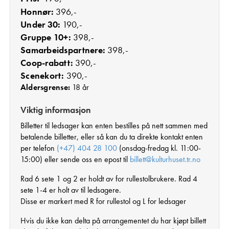
Honnør:
396,-
Under 30:
190,-
Gruppe 10+:
398,-
Samarbeidspartnere:
398,-
Coop-rabatt:
390,-
Scenekort:
390,-
Aldersgrense:
18 år
Viktig informasjon
Billetter til ledsager kan enten bestilles på nett sammen med
betalende billetter, eller så kan du ta direkte kontakt enten
per telefon
(+47) 404 28 100
(onsdag-fredag kl. 11:00-
15:00) eller sende oss en epost til
billett@kulturhuset.tr.no
Rad 6 sete 1 og 2 er holdt av for rullestolbrukere. Rad 4
sete 1-4 er holt av til ledsagere.
Disse er markert med R for rullestol og L for ledsager
Hvis du ikke kan delta på arrangementet du har kjøpt billett