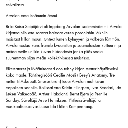
esivallasta.
Arvolan oma isoämmin ämmi
Brita Kaisa Seipäjärvi oli Ingeborg Arvolan isoämminämmi. Arvola
kirjottaa niin ette saattaa haistaat veren poronlahin jälkhiin,
maistaat hillan maun, tunteat lumen kylmyyen ja valkean lämmön.
Arvola nostaa kans framile kväänitten ja saamelaisten kulttuurin ja
anttaa meile uniikin kuvan histooriasta jonka pitäs saaja
suuremman sijan meän kollektiivisessa muistissa.
Riksteateret ja Kvääniteatteri oon tehny kirjan teatterinäytökseksi
koko maale. Tähtiregisööri Cecilie Mosli (Grey’s Anatomy, Tre
nøtter til Askepott, Snøsøsteren) tuopi Arvolan mahtavan
eepoksen seenile. RollissaLena Kristin Ellingsen, Ivar Beddari, Ida
Løken Valkeapää, Arthur Hakalahti, Bernt Bjørn ja Pernille
Sandøy. Säveltäjä Arve Henriksen. Yhtheissäveltäjä ja
musikaalisessa vastuussa Ida Flåten Kampenhaug.