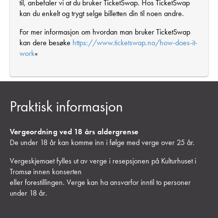
til, anbefaler vi at du bruker TicketSwap. Hos TicketSwap
kan du enkelt og trygt selge billetten din til noen andre.
For mer informasjon om hvordan man bruker TicketSwap
kan dere besøke
https://www.ticketswap.no/how-does-it-
work
«
Praktisk informasjon
Vergeordning ved 18 års aldergrense
De under 18 år kan komme inn i følge med verge over 25 år.
Vergeskjemaet fylles ut av verge i resepsjonen på Kulturhuset i
Tromsø innen konserten
eller forestillingen. Verge kan ha ansvarfor inntil to personer
under 18 år
.