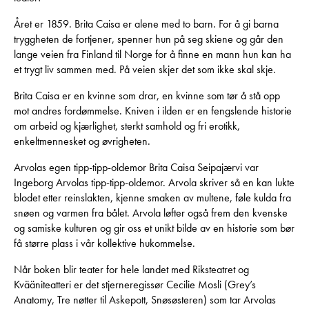
Året er 1859. Brita Caisa er alene med to barn. For å gi barna
tryggheten de fortjener, spenner hun på seg skiene og går den
lange veien fra Finland til Norge for å finne en mann hun kan ha
et trygt liv sammen med. På veien skjer det som ikke skal skje.
Brita Caisa er en kvinne som drar, en kvinne som tør å stå opp
mot andres fordømmelse. Kniven i ilden er en fengslende historie
om arbeid og kjærlighet, sterkt samhold og fri erotikk,
enkeltmennesket og øvrigheten.
Arvolas egen tipp-tipp-oldemor Brita Caisa Seipajærvi var
Ingeborg Arvolas tipp-tipp-oldemor. Arvola skriver så en kan lukte
blodet etter reinslakten, kjenne smaken av multene, føle kulda fra
snøen og varmen fra bålet. Arvola løfter også frem den kvenske
og samiske kulturen og gir oss et unikt bilde av en historie som bør
få større plass i vår kollektive hukommelse.
Når boken blir teater for hele landet med Riksteatret og
Kvääniteatteri er det stjerneregissør Cecilie Mosli (Grey’s
Anatomy, Tre nøtter til Askepott, Snøsøsteren) som tar Arvolas