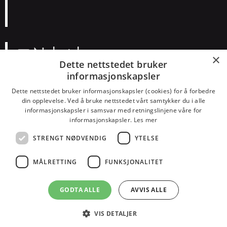
Nyhetsbrev
×
Dette nettstedet bruker
informasjonskapsler
N
a
Dette nettstedet bruker informasjonskapsler (cookies) for å forbedre
v
E
din opplevelse. Ved å bruke nettstedet vårt samtykker du i alle
n
informasjonskapsler i samsvar med retningslinjene våre for
p
informasjonskapsler.
Les mer
o
Smakspreferanser?
s
STRENGT NØDVENDIG
YTELSE
Konserter
Teater
Humor
Barn
Dans
Alt
t
MÅLRETTING
FUNKSJONALITET
GODTA ALLE
AVVIS ALLE
© KulturHuset Tromsø -
Personvern
-
Kjøpsvilkår
-
Endre cookie-
samtykket
VIS DETALJER
Utviklet av
Chili Harstad AS