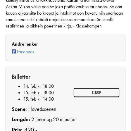
kieletty kiinostus ja rakkhaus Brita Kaisan ja naimisissa olevan
Askan Mikon välilä oon se joka pistää vauhtia tarinhaan. Se oon
kauan aikaa sitte ko kropat ja intohimot oon kuvattu niin suorhaan
sanottunna seksikhäästi norjalaisessa romaanissa. Sensuelli,
realistinen ja oikhein poeetinen kirja.» Klassekampen
Andre lenker
Facebook
Billetter
14. feb kl. 18:00
15. feb kl. 18:00
KJØP
15. feb kl. 14:00
Scene:
Hovedscenen
Lengde:
2 timer og 20 minutter
Pris:
490,-