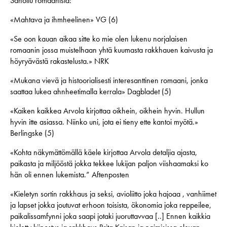
Sanottu romaanista:
«Mahtava ja ihmheelinen» VG (6)
«Se oon kauan aikaa sitte ko mie olen lukenu norjalaisen
romaanin jossa muistelhaan yhtä kuumasta rakkhauen kaivusta ja
höyryävästä rakastelusta.» NRK
«Mukana vievä ja histoorialisesti interesanttinen romaani, jonka
saattaa lukea ahnheetimalla kerrala» Dagbladet (5)
«Kaiken kaikkea Arvola kirjottaa oikhein, oikhein hyvin. Hullun
hyvin itte asiassa. Niinko uni, jota ei tieny ette kantoi myötä.»
Berlingske (5)
«Kohta näkymättömällä käele kirjottaa Arvola detaljia ajasta,
paikasta ja miljööstä jokka tekkee lukijan paljon viishaamaksi ko
hän oli ennen lukemista.” Aftenposten
«Kieletyn sortin rakkhaus ja seksi, avioliitto joka hajoaa , vanhiimet
ja lapset jokka joutuvat erhoon toisista, ökonomia joka reppeilee,
paikalissamfynni joka saapi jotaki juoruttavvaa [..] Ennen kaikkia