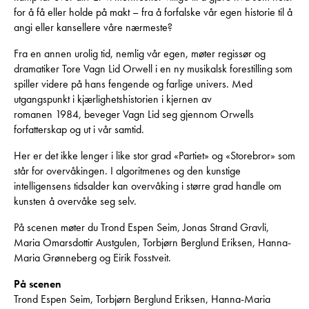
for å få eller holde på makt – fra å forfalske vår egen historie til å
angi eller kansellere våre nærmeste?
Fra en annen urolig tid, nemlig vår egen, møter regissør og
dramatiker Tore Vagn Lid Orwell i en ny musikalsk forestilling som
spiller videre på hans fengende og farlige univers. Med
utgangspunkt i kjærlighetshistorien i kjernen av
romanen 1984, beveger Vagn Lid seg gjennom Orwells
forfatterskap og ut i vår samtid.
Her er det ikke lenger i like stor grad «Partiet» og «Storebror» som
står for overvåkingen. I algoritmenes og den kunstige
intelligensens tidsalder kan overvåking i større grad handle om
kunsten å overvåke seg selv.
På scenen møter du Trond Espen Seim, Jonas Strand Gravli,
Maria Omarsdottir Austgulen, Torbjørn Berglund Eriksen, Hanna-
Maria Grønneberg og Eirik Fosstveit.
På scenen
Trond Espen Seim, Torbjørn Berglund Eriksen, Hanna-Maria