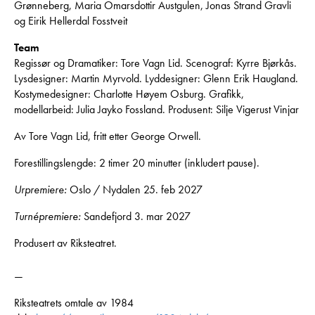
Grønneberg, Maria Omarsdottir Austgulen, Jonas Strand Gravli
og Eirik Hellerdal Fosstveit
Team
Regissør og Dramatiker: Tore Vagn Lid. Scenograf: Kyrre Bjørkås.
Lysdesigner: Martin Myrvold. Lyddesigner: Glenn Erik Haugland.
Kostymedesigner: Charlotte Høyem Osburg. Grafikk,
modellarbeid: Julia Jayko Fossland. Produsent: Silje Vigerust Vinjar
Av Tore Vagn Lid, fritt etter George Orwell.
Forestillingslengde: 2 timer 20 minutter (inkludert pause).
Urpremiere:
Oslo / Nydalen 25. feb 2027
Turnépremiere:
Sandefjord 3. mar 2027
Produsert av Riksteatret.
—
Riksteatrets omtale av 1984