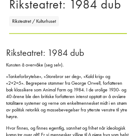
Riksteatret: 1984 dub
Riksteatret / Kulturhuset
Riksteatret: 1984 dub
Kunsten å overvåke (seg selv).
«Tankeforbrytelse», «Storebror ser deg», «Kald krig» og
«2+2=5». Begrepene stammer fra George Orwell, forfatteren
bak klassikere som Animal Farm og 1984. I de urolige 1930- og
40-årene ble den britiske forfatteren intenst opptatt av å avsløre
totalitære systemer og verne om enkeltmennesket midt i en strøm
av politisk retorikk og massebevegelser fra ytterste venstre til ytre
høyre.
Hvor finnes, og finnes egentlig, sannhet og frihet når ideologisk
kamp tar over alt? Er vi mennesker villige til å gjøre hva som helst