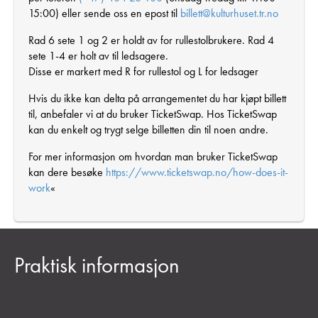
15:00) eller sende oss en epost til
billett@kulturhuset.tr.no
Rad 6 sete 1 og 2 er holdt av for rullestolbrukere. Rad 4
sete 1-4 er holt av til ledsagere.
Disse er markert med R for rullestol og L for ledsager
Hvis du ikke kan delta på arrangementet du har kjøpt billett
til, anbefaler vi at du bruker TicketSwap. Hos TicketSwap
kan du enkelt og trygt selge billetten din til noen andre.
For mer informasjon om hvordan man bruker TicketSwap
kan dere besøke
https://www.ticketswap.no/how-does-it-
work
«
Praktisk informasjon