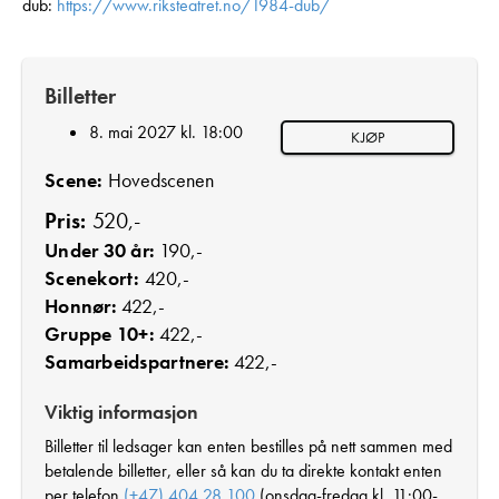
dub:
https://www.riksteatret.no/1984-dub/
Billetter
8. mai 2027 kl. 18:00
KJØP
Scene:
Hovedscenen
Pris:
520,-
Under 30 år:
190,-
Scenekort:
420,-
Honnør:
422,-
Gruppe 10+:
422,-
Samarbeidspartnere:
422,-
Viktig informasjon
Billetter til ledsager kan enten bestilles på nett sammen med
betalende billetter, eller så kan du ta direkte kontakt enten
per telefon
(+47) 404 28 100
(onsdag-fredag kl. 11:00-