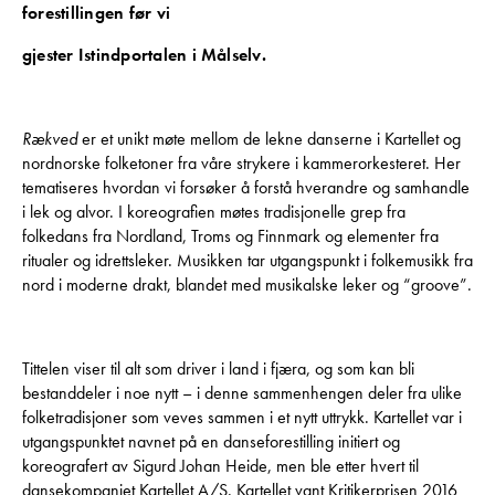
forestillingen før vi
gjester Istindportalen i Målselv.
Rækved
er et unikt møte mellom de lekne danserne i Kartellet og
nordnorske folketoner fra våre strykere i kammerorkesteret. Her
tematiseres hvordan vi forsøker å forstå hverandre og samhandle
i lek og alvor. I koreografien møtes tradisjonelle grep fra
folkedans fra Nordland, Troms og Finnmark og elementer fra
ritualer og idrettsleker. Musikken tar utgangspunkt i folkemusikk fra
nord i moderne drakt, blandet med musikalske leker og “groove”.
Tittelen viser til alt som driver i land i fjæra, og som kan bli
bestanddeler i noe nytt – i denne sammenhengen deler fra ulike
folketradisjoner som veves sammen i et nytt uttrykk. Kartellet var i
utgangspunktet navnet på en danseforestilling initiert og
koreografert av Sigurd Johan Heide, men ble etter hvert til
dansekompaniet Kartellet A/S. Kartellet vant Kritikerprisen 2016