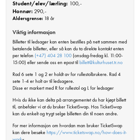
Student/elev/lærling:
100,-
Honnør:
290,-
Aldersgrense:
18 år
Viktig informasjon
Billetter til ledsager kan enten bestilles på nett sammen med
betalende billetter, eller så kan du ta direkte kontakt enten
per telefon
(+47) 404 28 100
(onsdag-fredag kl. 11:00-
15:00) eller sende oss en epost til
billett@kulturhuset.tr.no
Rad 6 sete 1 og 2 er holdt av for rullestolbrukere. Rad 4
sete 1-4 er holt av til ledsagere.
Disse er markert med R for rullestol og L for ledsager
Hvis du ikke kan delta på arrangementet du har kjøpt billett
til, anbefaler vi at du bruker TicketSwap. Hos TicketSwap
kan du enkelt og trygt selge billetten din til noen andre.
For mer informasjon om hvordan man bruker TicketSwap
kan dere besøke
https://www.ticketswap.no/how-does-it-
work
«