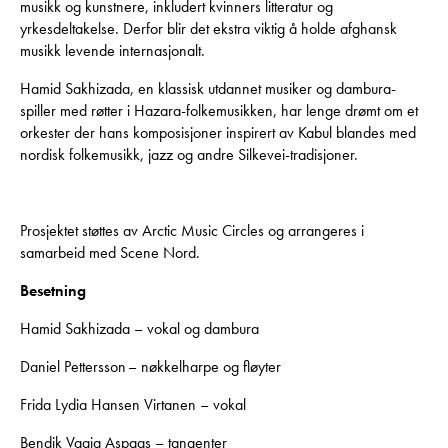
musikk og kunstnere, inkludert kvinners litteratur og
yrkesdeltakelse. Derfor blir det ekstra viktig å holde afghansk
musikk levende internasjonalt.
Hamid Sakhizada, en klassisk utdannet musiker og dambura-
spiller med røtter i Hazara-folkemusikken, har lenge drømt om et
orkester der hans komposisjoner inspirert av Kabul blandes med
nordisk folkemusikk, jazz og andre Silkevei-tradisjoner.
Prosjektet støttes av Arctic Music Circles og arrangeres i
samarbeid med Scene Nord.
Besetning
Hamid Sakhizada – vokal og dambura
Daniel Pettersson – nøkkelharpe og fløyter
Frida Lydia Hansen Virtanen – vokal
Bendik Vaaja Aspaas – tangenter