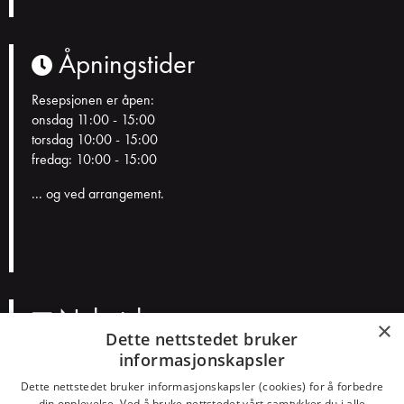
Åpningstider
Resepsjonen er åpen:
onsdag 11:00 - 15:00
torsdag 10:00 - 15:00
fredag: 10:00 - 15:00
... og ved arrangement.
Nyhetsbrev
×
Dette nettstedet bruker
informasjonskapsler
N
a
Dette nettstedet bruker informasjonskapsler (cookies) for å forbedre
v
din opplevelse. Ved å bruke nettstedet vårt samtykker du i alle