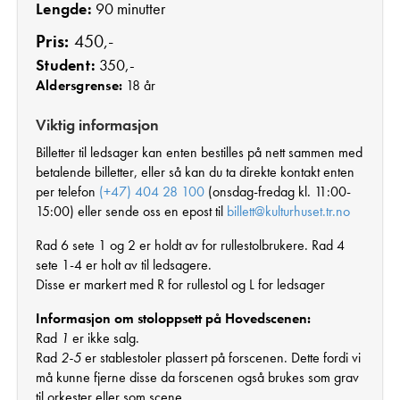
Lengde:
90 minutter
Pris:
450,-
Student:
350,-
Aldersgrense:
18 år
Viktig informasjon
Billetter til ledsager kan enten bestilles på nett sammen med
betalende billetter, eller så kan du ta direkte kontakt enten
per telefon
(+47) 404 28 100
(onsdag-fredag kl. 11:00-
15:00) eller sende oss en epost til
billett@kulturhuset.tr.no
Rad 6 sete 1 og 2 er holdt av for rullestolbrukere. Rad 4
sete 1-4 er holt av til ledsagere.
Disse er markert med R for rullestol og L for ledsager
Informasjon om stoloppsett på Hovedscenen:
Rad
1
er ikke salg.
Rad
2-5
er stablestoler plassert på forscenen. Dette fordi vi
må kunne fjerne disse da forscenen også brukes som grav
til orkester eller som scene.