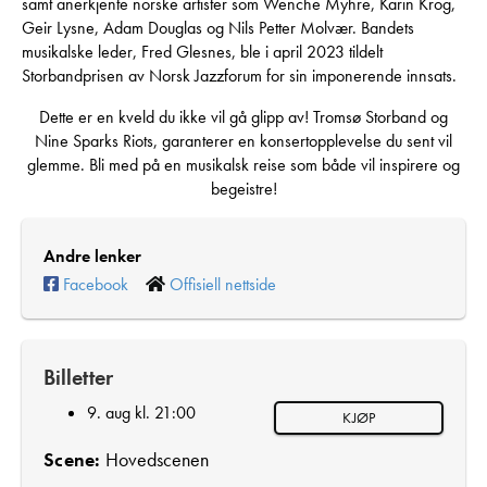
samt anerkjente norske artister som Wenche Myhre, Karin Krog,
Geir Lysne, Adam Douglas og Nils Petter Molvær. Bandets
musikalske leder, Fred Glesnes, ble i april 2023 tildelt
Storbandprisen av Norsk Jazzforum for sin imponerende innsats.
Dette er en kveld du ikke vil gå glipp av! Tromsø Storband og
Nine Sparks Riots, garanterer en konsertopplevelse du sent vil
glemme. Bli med på en musikalsk reise som både vil inspirere og
begeistre!
Andre lenker
Facebook
Offisiell nettside
Billetter
9. aug kl. 21:00
KJØP
Scene:
Hovedscenen