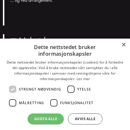
... og ved arrangement.
Nyhetsbrev
×
Dette nettstedet bruker
informasjonskapsler
N
a
Dette nettstedet bruker informasjonskapsler (cookies) for å forbedre
v
E
din opplevelse. Ved å bruke nettstedet vårt samtykker du i alle
n
informasjonskapsler i samsvar med retningslinjene våre for
p
informasjonskapsler.
Les mer
o
Smakspreferanser?
s
STRENGT NØDVENDIG
YTELSE
Konserter
Teater
Humor
Barn
Dans
Alt
t
MÅLRETTING
FUNKSJONALITET
GODTA ALLE
AVVIS ALLE
© KulturHuset Tromsø -
Personvern
-
Kjøpsvilkår
-
Endre cookie-