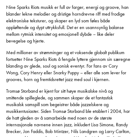
Nine Sparks Riots musikk er full av farger, energi og groove, han
blander lekne melodier og dristige horndrevne riff med frodige
elektroniske teksturer, og skaper en lyd som føles både
oppløftende og dypt uttrykksfull. Det er en usannsynlig balanse
mellom rytmisk intensitet og emosjonell dybde – like deler
bevegelse og hjerte.
Med millioner av strømminger og et voksende globalt publikum
fortsetter Nine Sparks Riots å fengsle lyttere gjennom sin særegne
blanding av glede, soul og sonisk eventyr. For fans av Cory
Wong, Cory Henry eller Snarky Puppy – eller alle som lever for
grooves, horn og fremtidsrettet jazz med soul i kjernen.
Tromsø Storband er kjent for sitt høye musikalske nivå og
smittende spilleglede, og sammen skaper de et fantastisk
musikalsk samspill som begeistrer både jazzelskere og
musikkentusiaster. Siden Tromsø Storband ble etablert i 2004, har
de hatt gleden av å samarbeide med noen av de største
internasjonale navnene innen jazz, inkludert Lisa Simone, Randy
Brecker, Jon Faddis, Bob Mintzer, Nils Landgren og Larry Carlton,