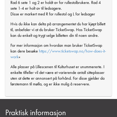
Rad 6 sete 1 og 2 er holdt av for rullestolbrukere. Rad 4
sete 1-4 er holt av til ledsagere.
Disse er markert med R for rullestol og L for ledsager
Hvis du ikke kan delta på arrangementet du har kjøpt billett
til, anbefaler vi at du bruker TicketSwap. Hos TicketSwap
kan du enkelt og trygt selge billetten din til noen andre.
For mer informasjon om hvordan man bruker TicketSwap
kan dere besøke
https://www.ticketswap.no/how-does-it-
work
«
Alle plasser på Lillescenen til Kulturhuset er unummererte. I
enkelte tilfeller vil det være et varierende antall sitteplasser
uten at dette er annonsert på forhånd. For disse gjelder da
førstemann til mølla, og er ikke mulig å reservere.
Praktisk informasjon