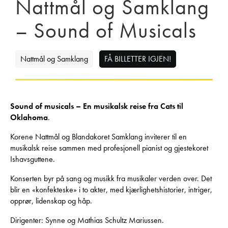
Nattmål og Samklang
– Sound of Musicals
Nattmål og Samklang
FÅ BILLETTER IGJEN!
Sound of musicals – En musikalsk reise fra Cats til
Oklahoma
.
Korene Nattmål og Blandakoret Samklang inviterer til en
musikalsk reise sammen med profesjonell pianist og gjestekoret
Ishavsguttene.
Konserten byr på sang og musikk fra musikaler verden over. Det
blir en «konfekteske» i to akter, med kjærlighetshistorier, intriger,
opprør, lidenskap og håp.
Dirigenter: Synne og Mathias Schultz Mariussen.