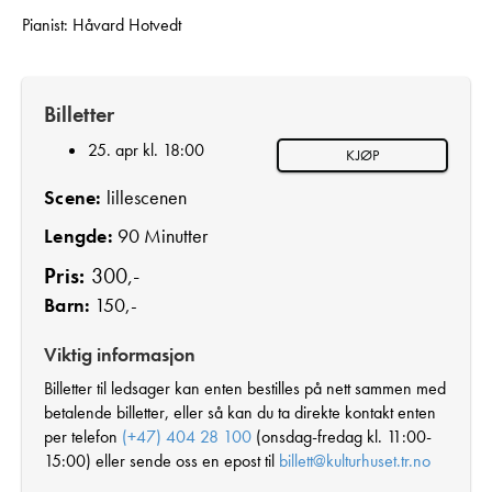
Pianist: Håvard Hotvedt
Billetter
25. apr kl. 18:00
KJØP
Scene:
lillescenen
Lengde:
90 Minutter
Pris:
300,-
Barn:
150,-
Viktig informasjon
Billetter til ledsager kan enten bestilles på nett sammen med
betalende billetter, eller så kan du ta direkte kontakt enten
per telefon
(+47) 404 28 100
(onsdag-fredag kl. 11:00-
15:00) eller sende oss en epost til
billett@kulturhuset.tr.no