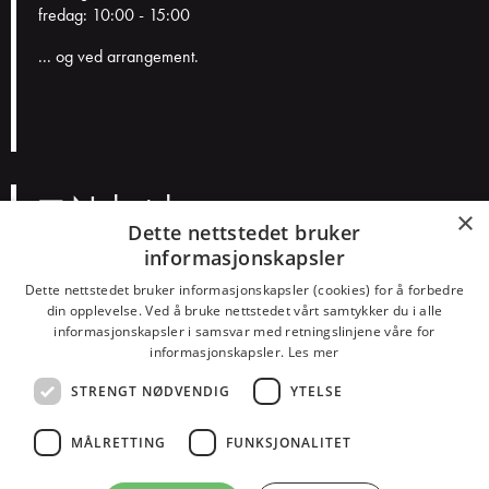
fredag: 10:00 - 15:00
... og ved arrangement.
Nyhetsbrev
×
Dette nettstedet bruker
informasjonskapsler
N
a
Dette nettstedet bruker informasjonskapsler (cookies) for å forbedre
v
E
din opplevelse. Ved å bruke nettstedet vårt samtykker du i alle
n
informasjonskapsler i samsvar med retningslinjene våre for
p
informasjonskapsler.
Les mer
o
Smakspreferanser?
s
STRENGT NØDVENDIG
YTELSE
Konserter
Teater
Humor
Barn
Dans
Alt
t
MÅLRETTING
FUNKSJONALITET