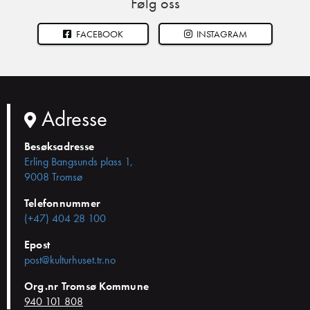
Følg oss
FACEBOOK
INSTAGRAM
Adresse
Besøksadresse
Erling Bangsunds plass 1,
9008 Tromsø
Telefonnummer
(+47) 404 28 100
Epost
post@kulturhuset.tr.no
Org.nr Tromsø Kommune
940 101 808