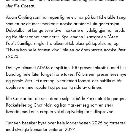
sier lille Caesar.
Adam Gryting som han egentlig heter, har på kort tid etablert seg
som en av de mest markante norske artistene i sin generasjon.
Debutalbumet Lenge Leve Livet markerte et tydelig gjennombrudd
og ble blant annet nominert til Spellemann i kategorien “Årets
Pop”. Samtlige singler fra albumet tok plass på topplistene, og
“Hvem kan seile foruten vind” ble en av årets største norske låter
i 2025.
Det nye albumet ADAM er spilt inn 100 prosent akustisk, med fullt
band og hele låter fanget i one takes. På turnéen presenteres nye
og gamle låter i et nært og liveorientert format, der publikum får
oppleve en mer upolert og personlig side av artisten.
lille Caesar har de siste årene solgt ut både Parkteatret to ganger,
Rockefeller og Chat Noir, og har markert seg som en sterk
liveartist med en særegen vokal og tydelig formidlingsevne.
Turnéen besøker byer over hele landet høsten 2026 og fortsetter
med utvalgte konserter vinteren 2027.