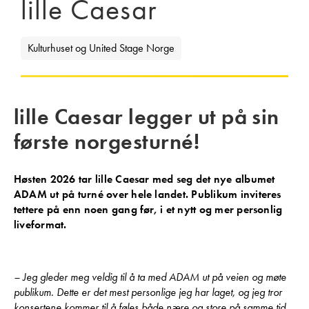
lille Caesar
Kulturhuset og United Stage Norge
lille Caesar legger ut på sin
første norgesturné!
Høsten 2026 tar lille Caesar med seg det nye albumet
ADAM ut på turné over hele landet. Publikum inviteres
tettere på enn noen gang før, i et nytt og mer personlig
liveformat.
– Jeg gleder meg veldig til å ta med ADAM ut på veien og møte
publikum. Dette er det mest personlige jeg har laget, og jeg tror
konsertene kommer til å føles både nære og store på samme tid,