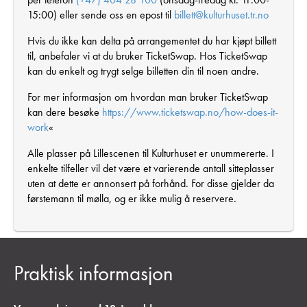
15:00) eller sende oss en epost til
billett@kulturhuset.tr.no
Hvis du ikke kan delta på arrangementet du har kjøpt billett
til, anbefaler vi at du bruker TicketSwap. Hos TicketSwap
kan du enkelt og trygt selge billetten din til noen andre.
For mer informasjon om hvordan man bruker TicketSwap
kan dere besøke
https://www.ticketswap.no/how-does-it-
work
«
Alle plasser på Lillescenen til Kulturhuset er unummererte. I
enkelte tilfeller vil det være et varierende antall sitteplasser
uten at dette er annonsert på forhånd. For disse gjelder da
førstemann til mølla, og er ikke mulig å reservere.
Praktisk informasjon