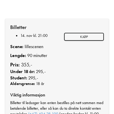
Billetter
14. nov kl. 21:00
KJØP
Scene:
lillescenen
Lengde:
90 minutter
Pris:
355,-
Under 18 år:
295,-
Student:
295,-
Aldersgrense:
18 år
Viktig informasjon
Billetter til ledsager kan enten bestilles på nett sammen med
betalende billetter, eller så kan du ta direkte kontakt enten
per telefon
(+47) 404 28 100
(onsdag-fredag kl. 11:00-