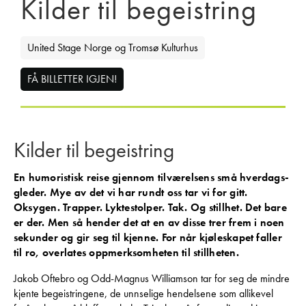
Kilder til begeistring
United Stage Norge og Tromsø Kulturhus
FÅ BILLETTER IGJEN!
Kilder til begeistring
En humoristisk reise gjennom tilværelsens små hverdags­
gleder. Mye av det vi har rundt oss tar vi for gitt.
Oksygen. Trapper. Lyktestolper. Tak. Og stillhet. Det bare
er der. Men så hender det at en av disse trer frem i noen
sekunder og gir seg til kjenne. For når kjøleskapet faller
til ro, overlates oppmerksomheten til stillheten.
Jakob Oftebro og Odd-Magnus Williamson tar for seg de mindre
kjente begeistringene, de unnselige hendelsene som allikevel