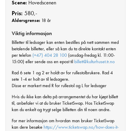
Scene:
Hovedscenen
Pris:
580,-
Aldersgrense:
18 år
Viktig informasjon
Billetter til ledsager kan enten bestilles på nett sammen med
betalende billetter, eller så kan du ta direkte kontakt enten
per telefon
(+47) 404 28 100
(onsdag-fredag kl. 11:00-
15:00) eller sende oss en epost til
billett@kulturhuset.tr.no
Rad 6 sete 1 og 2 er holdt av for rullestolbrukere. Rad 4
sete 1-4 er holt av til ledsagere.
Disse er markert med R for rullestol og L for ledsager
Hvis du ikke kan delta på arrangementet du har kjøpt billett
til, anbefaler vi at du bruker TicketSwap. Hos TicketSwap
kan du enkelt og trygt selge billetten din til noen andre.
For mer informasjon om hvordan man bruker TicketSwap
kan dere besøke
https://www.ticketswap.no/how-does-it-