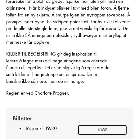
forårsaker små blaff av glede: Tsjonket når foten glir ned i en
alpinstøvel. Når blinklyset blinker i takt med bilen foran. Å fjerne
folien fra en ny skjerm. Å snurpe igjen en nystappet sovepose. Å
prompe under dyna. En vidåpen pistasjnøtt. For hvis vi skal vente
på de aller største gledene, gjør vi det vanskelig for oss selv. Det
er jo ikke SÅ mange barnefødsler, sydhavsøyer eller bryllup et
menneske får oppleve.
KILDER TIL BEGEISTRING gir deg inspirasjon til
lettere å legge merke til begeistringene som allerede
finnes i ditt eget liv. Det er nemlig viktig å registrere de
små kildene til begeistring som omgir oss. De er
kanskje ikke så store, men de er mange.
Regien er ved Charlotte Frogner.
Billetter
16. jan kl. 19:30
KJØP