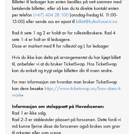
Billetter til ledsager kan enten bestilles på nett sammen med
betalende billetter, eller så kan du ta direkte kontakt enten
per telefon
(+47) 404 28 100
(onsdag-fredag kl. 11:00-
15:00) eller sende oss en epost til
billett@kulturhuset.tr.no
Rad 6 sete 1 og 2 er holdt av for rullestolbrukere. Rad 4
sete 1-4 er holt av til ledsagere.
Disse er markert med R for rullestol og L for ledsager
Hvis du ikke kan delta på arrangementet du har kjøpt billett
til, anbefaler vi at du bruker TicketSwap. Hos TicketSwap
kan du enkelt og trygt selge billetten din til noen andre.
For mer informasjon om hvordan man bruker TicketSwap
kan dere besøke
https://www.ticketswap.no/how-does-it-
work
«
Informasjon om stoloppsett på Hovedscenen:
Rad
1
er ikke salg.
Rad
2-5
er stablestoler plassert på forscenen. Dette fordi vi
må kunne fjerne disse da forscenen også brukes som grav
til orkester eller som scene.