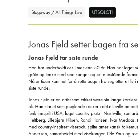
Stageway / All Things Live
UTSOLGT!
Jonas Fjeld setter bagen fra 
Jonas Fjeld tar siste runde
Han har underholdt oss i mer enn 50 år. Han har laget noe
gråte og tenke med sine sanger og sin enestående formid
Nå er tiden kommet for å sette bagen fra seg etter et liv 
siste runde.
Jonas Fjeld er en artist som takket være sin lange karri
bli. Han startet som gjøglende rocker i det elleville bande
funk innspilt i USA, laget country-plate i Nashville, samarb
Heltberg, Lillebjørn Nilsen, Randi Hansen, Ivar Medaas, 
med country-inspirert viserock, spilte amerikansk folke
Andersen, samarbeidet med visekongen Ole Paus og rocke