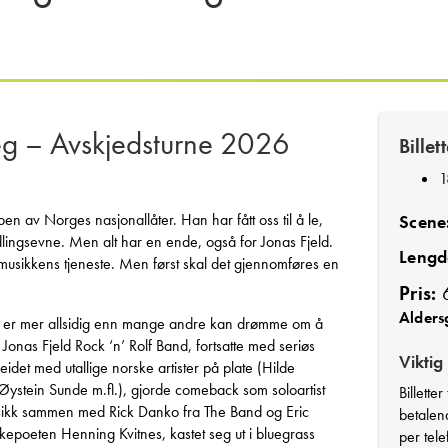
seg – Avskjedsturne 2026
Billet
1
n av Norges nasjonallåter. Han har fått oss til å le,
Scene
lingsevne. Men alt har en ende, også for Jonas Fjeld.
Lengd
i musikkens tjeneste. Men først skal det gjennomføres en
Pris:
6
Alders
ere er mer allsidig enn mange andre kan drømme om å
t Jonas Fjeld Rock ‘n’ Rolf Band, fortsatte med seriøs
Viktig
eidet med utallige norske artister på plate (Hilde
Øystein Sunde m.fl.), gjorde comeback som soloartist
Billette
musikk sammen med Rick Danko fra The Band og Eric
betalend
poeten Henning Kvitnes, kastet seg ut i bluegrass
per tel