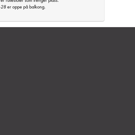
 er rullestoler som trenger plass.
-28
er oppe på balkong.