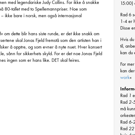
en med legendariske Judy Collins. For ikke å snakke
15:00) e
på 80-tallet med to Spellemannpriser. Noe som
Rad 6 se
e – ikke bare i norsk, men også internasjonal
1-4 er h
Disse er
v om dette blir hans siste runde, er det ikke snakk om
Hvis du 
sertene skal Jonas Fjeld fremstå som den artisten han i
til, an
 elsker å opptre, og som evner å nyte nuet. Hver konsert
kan du e
e, sånn for sikkerhets skyld. For er det noe Jonas Fjeld
nnes ingen som er hans like. DET skal feires.
For mer
kan de
work
«
Inform
Rad
1
e
Rad
2-
må kunn
orkeste
Rad
6-
Rad
22