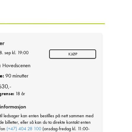
ter
8. sep kl. 19:00
KJØP
:
Hovedscenen
e:
90 minutter
30,-
grense:
18 år
 informasjon
r til ledsager kan enten bestilles på nett sammen med
e billetter, eller så kan du ta direkte kontakt enten
efon
(+47) 404 28 100
(onsdag-fredag kl. 11:00-