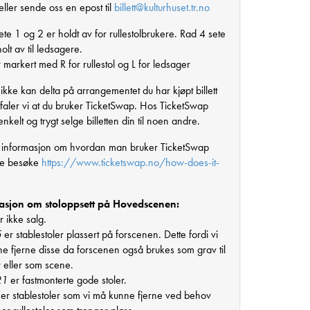
ller sende oss en epost til
billett@kulturhuset.tr.no
te 1 og 2 er holdt av for rullestolbrukere. Rad 4 sete
olt av til ledsagere.
 markert med R for rullestol og L for ledsager
ikke kan delta på arrangementet du har kjøpt billett
befaler vi at du bruker TicketSwap. Hos TicketSwap
nkelt og trygt selge billetten din til noen andre.
 informasjon om hvordan man bruker TicketSwap
re besøke
https://www.ticketswap.no/how-does-it-
asjon om stoloppsett på Hovedscenen:
r ikke salg.
5
er stablestoler plassert på forscenen. Dette fordi vi
e fjerne disse da forscenen også brukes som grav til
r eller som scene.
21
er fastmonterte gode stoler.
er stablestoler som vi må kunne fjerne ved behov