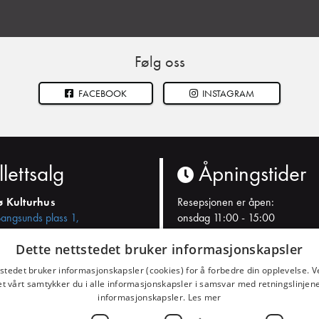
Følg oss
FACEBOOK
INSTAGRAM
llettsalg
Åpningstider
ø Kulturhus
Resepsjonen er åpen:
Bangsunds plass 1,
onsdag 11:00 - 15:00
romsø
torsdag 10:00 - 15:00
Dette nettstedet bruker informasjonskapsler
fredag: 10:00 - 15:00
onnummer
tstedet bruker informasjonskapsler (cookies) for å forbedre din opplevelse. V
404 28 100
... og ved arrangement.
et vårt samtykker du i alle informasjonskapsler i samsvar med retningslinjene
informasjonskapsler.
Les mer
kulturhuset.tr.no