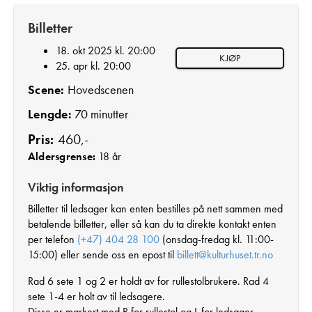
Billetter
18. okt 2025 kl. 20:00
KJØP
25. apr kl. 20:00
Scene:
Hovedscenen
Lengde:
70 minutter
Pris:
460,-
Aldersgrense:
18 år
Viktig informasjon
Billetter til ledsager kan enten bestilles på nett sammen med
betalende billetter, eller så kan du ta direkte kontakt enten
per telefon
(+47) 404 28 100
(onsdag-fredag kl. 11:00-
15:00) eller sende oss en epost til
billett@kulturhuset.tr.no
Rad 6 sete 1 og 2 er holdt av for rullestolbrukere. Rad 4
sete 1-4 er holt av til ledsagere.
Disse er markert med R for rullestol og L for ledsager