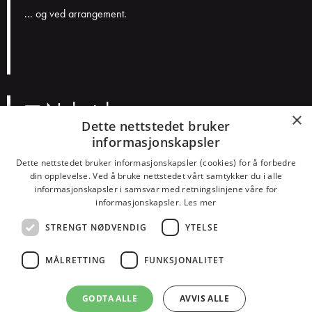
... og ved arrangement.
Nyhetsbrev
×
Dette nettstedet bruker
informasjonskapsler
N
a
Dette nettstedet bruker informasjonskapsler (cookies) for å forbedre
v
E
din opplevelse. Ved å bruke nettstedet vårt samtykker du i alle
n
informasjonskapsler i samsvar med retningslinjene våre for
p
informasjonskapsler.
Les mer
o
Smakspreferanser?
s
STRENGT NØDVENDIG
YTELSE
Konserter
Teater
Humor
Barn
Dans
Alt
t
MÅLRETTING
FUNKSJONALITET
GODTA ALLE
AVVIS ALLE