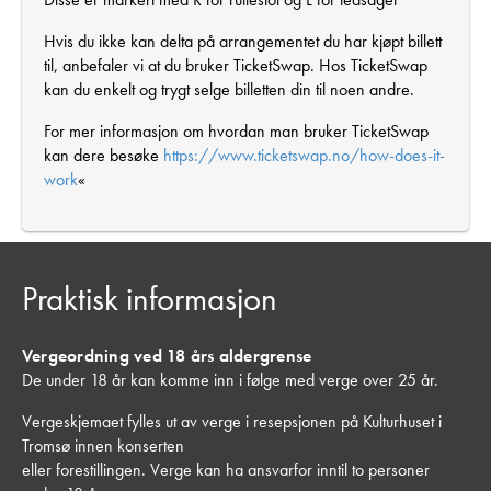
Hvis du ikke kan delta på arrangementet du har kjøpt billett
til, anbefaler vi at du bruker TicketSwap. Hos TicketSwap
kan du enkelt og trygt selge billetten din til noen andre.
For mer informasjon om hvordan man bruker TicketSwap
kan dere besøke
https://www.ticketswap.no/how-does-it-
work
«
Praktisk informasjon
Vergeordning ved 18 års aldergrense
De under 18 år kan komme inn i følge med verge over 25 år.
Vergeskjemaet fylles ut av verge i resepsjonen på Kulturhuset i
Tromsø innen konserten
eller forestillingen. Verge kan ha ansvarfor inntil to personer