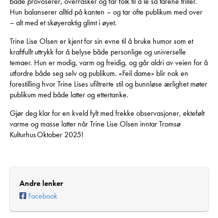
både provoserer, overrasker og får folk til å le så tårene triller.
Hun balanserer alltid på kanten – og tar ofte publikum med over
– alt med et skøyeraktig glimt i øyet.
Trine Lise Olsen er kjent for sin evne til å bruke humor som et
kraftfullt uttrykk for å belyse både personlige og universelle
temaer. Hun er modig, varm og freidig, og går aldri av veien for å
utfordre både seg selv og publikum. «Feil dame» blir nok en
forestilling hvor Trine Lises ufiltrerte stil og bunnløse ærlighet møter
publikum med både latter og ettertanke.
Gjør deg klar for en kveld fylt med frekke observasjoner, ektefølt
varme og masse latter når Trine Lise Olsen inntar Tromsø
Kulturhus Oktober 2025!
Andre lenker
Facebook