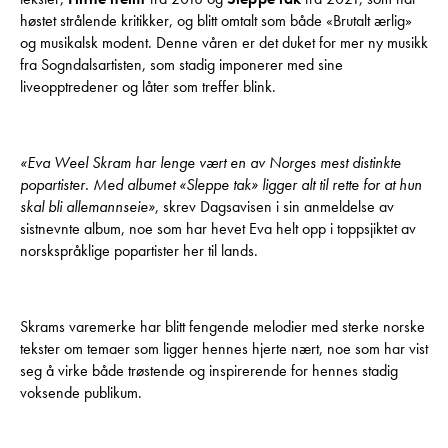
høstet strålende kritikker, og blitt omtalt som både «Brutalt ærlig»
og musikalsk modent. Denne våren er det duket for mer ny musikk
fra Sogndalsartisten, som stadig imponerer med sine
liveopptredener og låter som treffer blink.
«Eva Weel Skram har lenge vært en av Norges mest distinkte
popartister. Med albumet «Sleppe tak» ligger alt til rette for at hun
skal bli allemannseie»
, skrev Dagsavisen i sin anmeldelse av
sistnevnte album, noe som har hevet Eva helt opp i toppsjiktet av
norskspråklige popartister her til lands.
Skrams varemerke har blitt fengende melodier med sterke norske
tekster om temaer som ligger hennes hjerte nært, noe som har vist
seg å virke både trøstende og inspirerende for hennes stadig
voksende publikum.