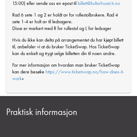
15:00) eller sende oss en epost til
billett@kulturhuset.tr.no
Rad 6 sete 1 og 2 er holdt av for rullestolbrukere. Rad 4
sete 1-4 er holt av til ledsagere.
Disse er markert med R for rullestol og L for ledsager
Hvis du ikke kan delta på arrangementet du har kjøpt billett
til, anbefaler vi at du bruker TicketSwap. Hos TicketSwap
kan du enkelt og trygt selge billetten din til noen andre.
For mer informasjon om hvordan man bruker TicketSwap
kan dere besøke
https://www.ticketswap.no/how-does-it-
work
«
Praktisk informasjon