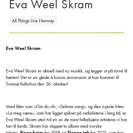
Eva Weel Skram
All Things Live Norway
Eva Weel Skram
Eva Weel Skram er aktuell med ny musikk, og legger ut på turné til
høsten! Det er en glede å kunne annonsere at hun kommer til
Tromsø Kulturhus den 26. oktober!
Med låter som «Om du vil», «Selmas sang», og den nyeste hiten
«La meg være», som har ligget spikret på radiolistene i lang tid, er
Eva Weel Skram uten tvil en av de mest folkekjære artistene vi har
her til lands. Skram har sluppet to album med norske
tekster,
Finne heim
fra 2018 og
Sleppe tak
fra 2021, som har