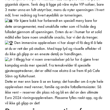
gigantisk skjerm. Tenk deg å ligge på våre myke VIP-sofaer, bare
3 meter unna en fullt utstyrt bar, mens du nyter spenningen i hvert
mål, hver redning og hvert øyeblikk av turneringen.
Vår kjære kokk har forberedt en spesiell meny bare for
dette arrangementet, med smakfulle retter som vil holde deg
fulladet gjennom all spenningen. Enten du er i humør for et solid
måltid eller bare noen smakfulle snacks, har vi det du trenger.
Den immersive opplevelsen vi har skapt vil få deg til å føle
at du er rett der på stadion. Med topp lyd og visuelle effekter vil
du ikke gå glipp av en eneste detalj av handlingen.
I tillegg har vi noen overraskelser på lur for å gjøre hver
kampdag enda mer spesiell. Fra temakvelder til spesielle
gjesteopptredener, det er alltid noe ekstra å se frem til på Cafe
Sånn og Kulturhuset.
Dette er mer enn bare å se en kamp; det handler om å nyte hele
opplevelsen med venner, familie og andre fotballentusiaster. Så
ikke vent – reserver din plass nå og bli en del av den ultimate
Euro 2024 visningsopplevelsen. Plassene fylles raskt opp, og du
vil ikke gå glipp av det!