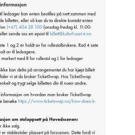
 informasjon
r til ledsager kan enten bestilles på nett sammen med
e billetter, eller så kan du ta direkte kontakt enten
efon
(+47) 404 28 100
(onsdag-fredag kl. 11:00-
ller sende oss en epost til
billett@kulturhuset.tr.no
te 1 og 2 er holdt av for rullestolbrukere. Rad 4 sete
olt av til ledsagere.
 markert med R for rullestol og L for ledsager
ikke kan delta på arrangementet du har kjøpt billett
befaler vi at du bruker TicketSwap. Hos TicketSwap
nkelt og trygt selge billetten din til noen andre.
 informasjon om hvordan man bruker TicketSwap
re besøke
https://www.ticketswap.no/how-does-it-
asjon om stoloppsett på Hovedscenen:
r ikke salg.
5
er stablestoler plassert på forscenen. Dette fordi vi