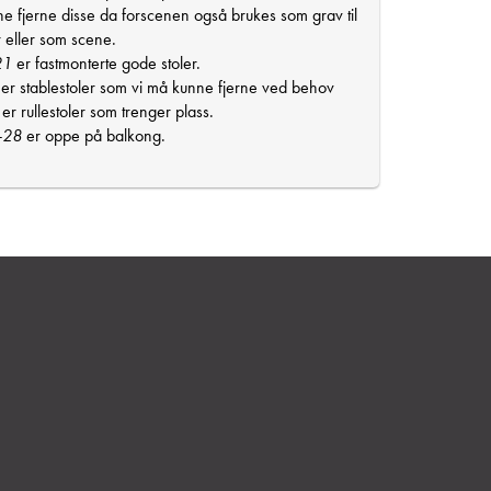
e fjerne disse da forscenen også brukes som grav til
r eller som scene.
21
er fastmonterte gode stoler.
er stablestoler som vi må kunne fjerne ved behov
 er rullestoler som trenger plass.
-28
er oppe på balkong.