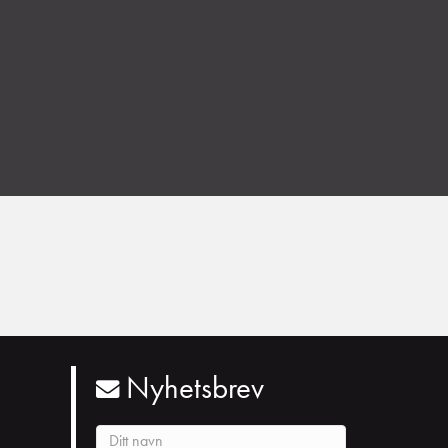
Nyhetsbrev
N