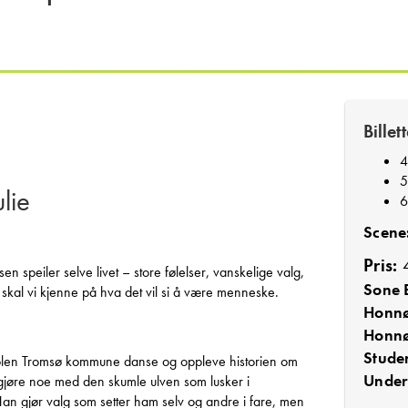
Billet
4
5
lie
6
Scene
Pris:
4
sen speiler selve livet – store følelser, vanskelige valg,
Sone 
skal vi kjenne på hva det vil si å være menneske.
Honnø
Honnø
Stude
-skolen Tromsø kommune danse og oppleve historien om
Under 
 gjøre noe med den skumle ulven som lusker i
 Han gjør valg som setter ham selv og andre i fare, men