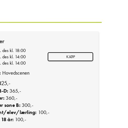
ter
. des kl. 18:00
. des kl. 14:00
KJØP
. des kl. 14:00
:
Hovedscenen
25,-
B-D:
365,-
r:
360,-
r sone B:
300,-
nt/elev/lærling:
100,-
18 år:
100,-