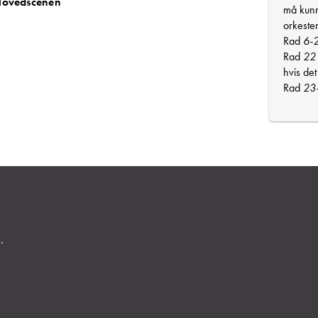
 Hovedscenen
må kunn
orkeste
Rad
6-
Rad
22
hvis det
Rad
23
.