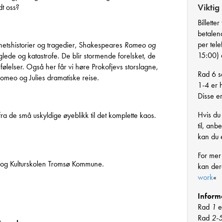
Viktig
dt oss?
Billette
betalend
per tel
lighetshistorier og tragedier, Shakespeares
Romeo og
15:00) e
lede og katastrofe. De blir stormende forelsket, de
e følelser. Også her får vi høre Prokofjevs storslagne,
Rad 6 se
Romeo og Julies dramatiske reise.
1-4 er h
Disse er
Hvis du 
 fra de små uskyldige øyeblikk til det komplette kaos.
til, an
kan du e
For mer
ni og Kulturskolen Tromsø Kommune.
kan de
work
«
Inform
Rad
1
e
Rad
2-