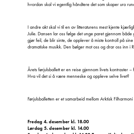
hvordan skal vi egentlig håndtere det som skaper uro run
I andre akt skal vi til en av litteraturens mest kjente kjær
Julie
. Dansen lar oss følge det unge paret gjennom både g
gjør feil, de blir sinte, de opplever å miste kontroll på sin
dramatiske musikk. Den bølger mot oss og drar oss inn i 
Årets førjulsballett er en reise gjennom livets kontraster –
Hva vil det si å være menneske og oppleve selve livet?
Førjulsballetten er et samarbeid mellom Arktisk Filharmo
Fredag 4. desember kl. 18.00
Lørdag 5. desember kl. 14.00