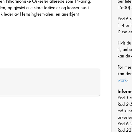
gen Filharmoniske Orkester allerede som 14-åring.
per tel
, og gjestet alle store festivaler og konserthus i
15:00) e
k leder av Hemsingfestivalen, en anerkjent
Rad 6 se
1-4 er h
Disse er
Hvis du 
til, an
kan du e
For mer
kan de
work
«
Inform
Rad
1
e
Rad
2-
må kunn
orkeste
Rad
6-
Rad
22