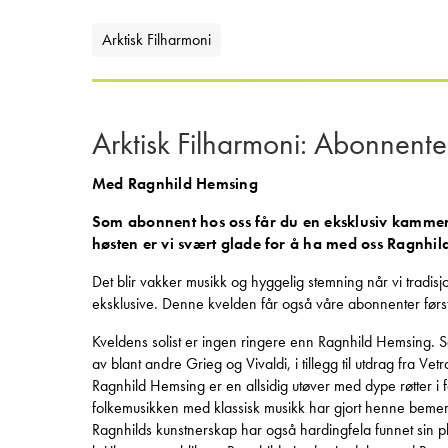
Arktisk Filharmoni
Arktisk Filharmoni: Abonnente
Med Ragnhild Hemsing
Som abonnent hos oss får du en eksklusiv kammer
høsten er vi svært glade for å ha med oss
Ragnhild
Det blir vakker musikk og hyggelig stemning når vi tradis
eksklusive. Denne kvelden får også våre abonnenter førs
Kveldens solist er ingen ringere enn Ragnhild Hemsing.
av blant andre Grieg og Vivaldi, i tillegg til utdrag fra Ve
Ragnhild Hemsing er en allsidig utøver med dype røtter i 
folkemusikken med klassisk musikk har gjort henne beme
Ragnhilds kunstnerskap har også hardingfela funnet sin pla