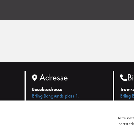
Adresse
Bi
Besøksadresse
Troms
Erling Bangsunds plass 1,
Erling 
9008 Tromsø
9008 T
Telefonnummer
Telef
Dette net
(+47) 404 28 100
(+47) 
nettsted
Epost
Epost