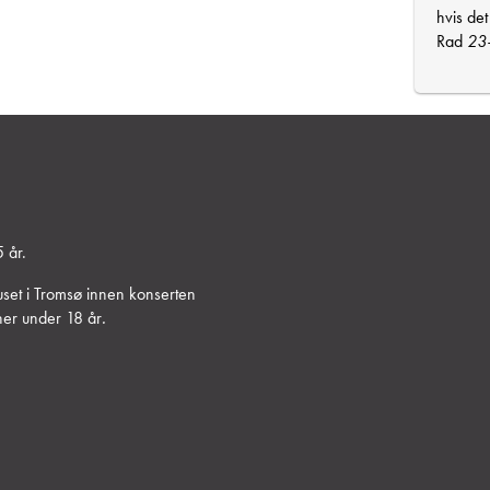
hvis det
Rad
23
 år.
uset i Tromsø innen konserten
oner under 18 år
.