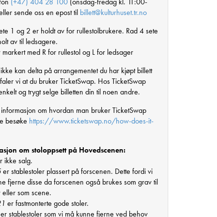
efon
(+47) 404 28 100
(onsdag-fredag kl. 11:00-
ller sende oss en epost til
billett@kulturhuset.tr.no
te 1 og 2 er holdt av for rullestolbrukere. Rad 4 sete
olt av til ledsagere.
 markert med R for rullestol og L for ledsager
ikke kan delta på arrangementet du har kjøpt billett
befaler vi at du bruker TicketSwap. Hos TicketSwap
nkelt og trygt selge billetten din til noen andre.
 informasjon om hvordan man bruker TicketSwap
re besøke
https://www.ticketswap.no/how-does-it-
asjon om stoloppsett på Hovedscenen:
r ikke salg.
5
er stablestoler plassert på forscenen. Dette fordi vi
e fjerne disse da forscenen også brukes som grav til
r eller som scene.
21
er fastmonterte gode stoler.
er stablestoler som vi må kunne fjerne ved behov