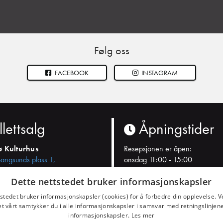
Følg oss
FACEBOOK
INSTAGRAM
llettsalg
Åpningstider
ø Kulturhus
Resepsjonen er åpen:
Bangsunds plass 1,
onsdag 11:00 - 15:00
romsø
torsdag 10:00 - 15:00
Dette nettstedet bruker informasjonskapsler
fredag: 10:00 - 15:00
onnummer
tstedet bruker informasjonskapsler (cookies) for å forbedre din opplevelse. V
404 28 100
... og ved arrangement.
et vårt samtykker du i alle informasjonskapsler i samsvar med retningslinjene
informasjonskapsler.
Les mer