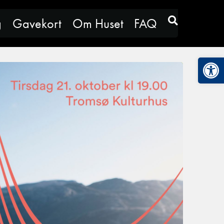
g
Gavekort
Om Huset
FAQ
Vis