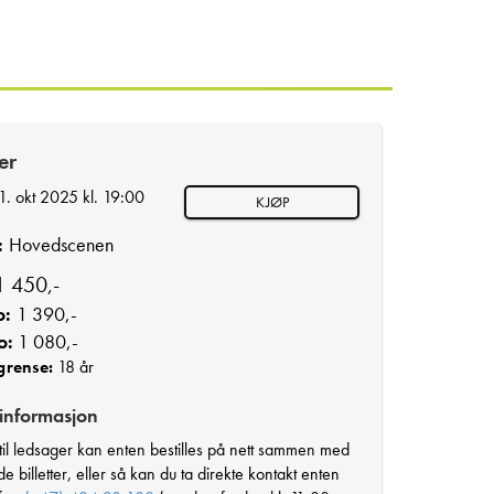
ter
1. okt 2025 kl. 19:00
KJØP
:
Hovedscenen
 450,-
o:
1 390,-
o:
1 080,-
grense:
18 år
 informasjon
r til ledsager kan enten bestilles på nett sammen med
e billetter, eller så kan du ta direkte kontakt enten