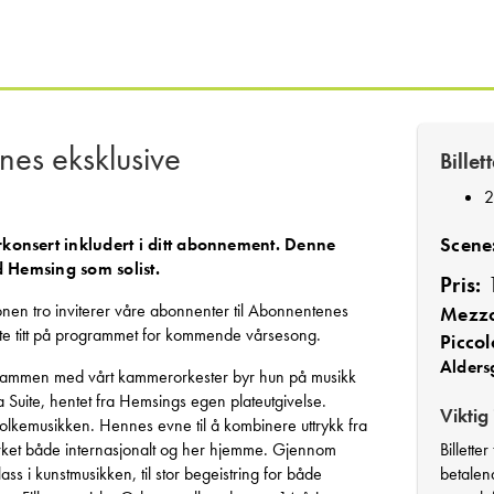
nes eksklusive
Billet
2
Scene
konsert inkludert i
ditt abonnement. Denne
 Hemsing som solist.
Pris:
1
jonen tro inviterer våre abonnenter til Abonnentenes
Mezz
te titt på programmet for kommende vårsesong.
Piccol
Alders
 Sammen med vårt kammerorkester byr hun på musikk
tra Suite, hentet fra Hemsings egen plateutgivelse.
Viktig
folkemusikken. Hennes evne til å kombinere uttrykk fra
rket både internasjonalt og her hjemme. Gjennom
Billette
ss i kunstmusikken, til stor begeistring for både
betalend